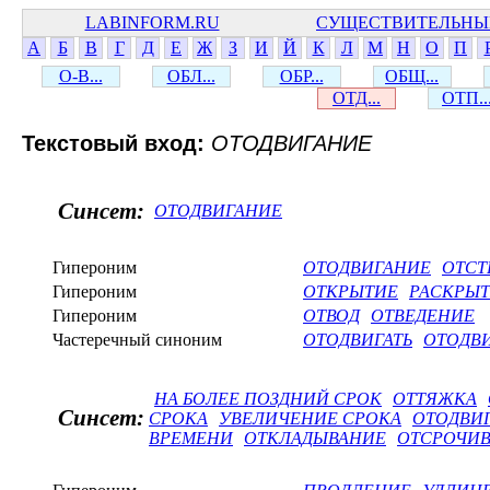
LABINFORM.RU
СУЩЕСТВИТЕЛЬНЫ
А
Б
В
Г
Д
Е
Ж
З
И
Й
К
Л
М
Н
О
П
О-В...
ОБЛ...
ОБР...
ОБЩ...
ОТД...
ОТП..
Текстовый вход:
ОТОДВИГАНИЕ
Синсет:
ОТОДВИГАНИЕ
Гипероним
ОТОДВИГАНИЕ
ОТСТ
Гипероним
ОТКРЫТИЕ
РАСКРЫ
Гипероним
ОТВОД
ОТВЕДЕНИЕ
Частеречный синоним
ОТОДВИГАТЬ
ОТОДВ
НА БОЛЕЕ ПОЗДНИЙ СРОК
ОТТЯЖКА
Синсет:
СРОКА
УВЕЛИЧЕНИЕ СРОКА
ОТОДВИ
ВРЕМЕНИ
ОТКЛАДЫВАНИЕ
ОТСРОЧИ