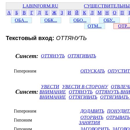
LABINFORM.RU
СУЩЕСТВИТЕЛЬНЫ
А
Б
В
Г
Д
Е
Ж
З
И
Й
К
Л
М
Н
О
П
ОБА...
ОБК...
ОБО...
ОБУ...
ОТМ...
ОТР...
Текстовый вход:
ОТТЯНУТЬ
Синсет:
ОТТЯНУТЬ
ОТТЯГИВАТЬ
Гипероним
ОПУСКАТЬ
ОПУСТИТ
УВЕСТИ
УВЕСТИ В СТОРОНУ
ОТВЛЕЧ
Синсет:
ВНИМАНИЕ
ОТТЯНУТЬ
ОТТЯНУТЬ ВН
ВНИМАНИЕ
ОТТЯГИВАТЬ
ОТТЯГИВАТЬ
Гипероним
ДОДАВИТЬ
ПОНУДИТ
ОТОРВАТЬ
ОТРЫВАТЬ
Гипоним
ЗАНЯТИЯ
Гипоним
ЗАГОВОРИТЬ
ЗАГОВО