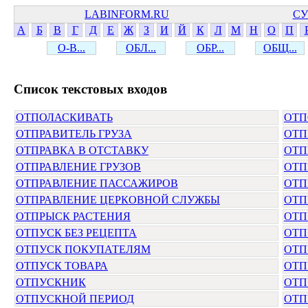
LABINFORM.RU
СУ
А
Б
В
Г
Д
Е
Ж
З
И
Й
К
Л
М
Н
О
П
О-В...
ОБЛ...
ОБР...
ОБЩ...
Cписок текстовых входов
ОТПОЛАСКИВАТЬ
ОТП
ОТПРАВИТЕЛЬ ГРУЗА
ОТП
ОТПРАВКА В ОТСТАВКУ
ОТП
ОТПРАВЛЕНИЕ ГРУЗОВ
ОТП
ОТПРАВЛЕНИЕ ПАССАЖИРОВ
ОТП
ОТПРАВЛЕНИЕ ЦЕРКОВНОЙ СЛУЖБЫ
ОТП
ОТПРЫСК РАСТЕНИЯ
ОТП
ОТПУСК БЕЗ РЕЦЕПТА
ОТП
ОТПУСК ПОКУПАТЕЛЯМ
ОТП
ОТПУСК ТОВАРА
ОТП
ОТПУСКНИК
ОТП
ОТПУСКНОЙ ПЕРИОД
ОТП