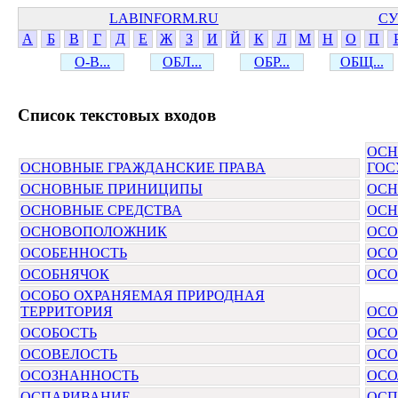
LABINFORM.RU
СУ
А
Б
В
Г
Д
Е
Ж
З
И
Й
К
Л
М
Н
О
П
О-В...
ОБЛ...
ОБР...
ОБЩ...
Cписок текстовых входов
ОСН
ОСНОВНЫЕ ГРАЖДАНСКИЕ ПРАВА
ГОС
ОСНОВНЫЕ ПРИНИЦИПЫ
ОСН
ОСНОВНЫЕ СРЕДСТВА
ОСН
ОСНОВОПОЛОЖНИК
ОСО
ОСОБЕННОСТЬ
ОСО
ОСОБНЯЧОК
ОСО
ОСОБО ОХРАНЯЕМАЯ ПРИРОДНАЯ
ТЕРРИТОРИЯ
ОСО
ОСОБОСТЬ
ОСО
ОСОВЕЛОСТЬ
ОСО
ОСОЗНАННОСТЬ
ОСО
ОСПАРИВАНИЕ
ОСП