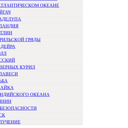
 АТЛАНТИЧЕСКОМ ОКЕАНЕ
ЙГАЧ
ВАДЕЛУПА
РЛАНДИЯ
ОТЛИН
РИЛЬСКОЙ ГРЯДЫ
АДЕЙРА
ОЛЛ
УССКИЙ
ВЕРНЫХ КУРИЛ
УЛАВЕСИ
ЬБА
МАЙКА
ИНДИЙСКОГО ОКЕАНА
ЯНИН
 БЕЗОПАСНОСТИ
СК
ЛУЧЕНИЕ