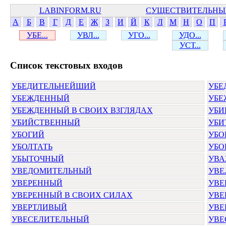
LABINFORM.RU
СУЩЕСТВИТЕЛЬНЫ
А
Б
В
Г
Д
Е
Ж
З
И
Й
К
Л
М
Н
О
П
УБЕ...
УВЛ...
УГО...
УДО...
УСТ...
Cписок текстовых входов
УБЕДИТЕЛЬНЕЙШИЙ
УБЕ
УБЕЖДЕННЫЙ
УБЕ
УБЕЖДЕННЫЙ В СВОИХ ВЗГЛЯДАХ
УБИ
УБИЙСТВЕННЫЙ
УБИ
УБОГИЙ
УБ
УБОЛТАТЬ
УБО
УБЫТОЧНЫЙ
УВА
УВЕДОМИТЕЛЬНЫЙ
УВЕ
УВЕРЕННЫЙ
УВЕ
УВЕРЕННЫЙ В СВОИХ СИЛАХ
УВЕ
УВЕРТЛИВЫЙ
УВЕ
УВЕСЕЛИТЕЛЬНЫЙ
УВЕ