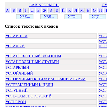
LABINFORM.RU
СУ
А
Б
В
Г
Д
Е
Ж
З
И
Й
К
Л
М
Н
О
П
УБЕ...
УВЛ...
УГО...
УДО...
Cписок текстовых входов
УСТАВНЫЙ
УСТ
УСТ
УСТАЛЫЙ
НОР
УСТАНОВЛЕННЫЙ ЗАКОНОМ
УСТ
УСТАНОВЛЕННЫЙ СТАТЬЕЙ
УСТ
УСТАРЕЛЫЙ
УСТ
УСТОЙЧИВЫЙ
УСТ
УСТОЙЧИВЫЙ К НИЗКИМ ТЕМПЕРАТУРАМ
УСТ
УСТРЕМЛЕННЫЙ К ЦЕЛИ
УСТ
УСТУПНЫЙ
УСТ
УСТЬ-КАМЕНОГОРСКИЙ
УСТ
УСТЬЕВОЙ
УСТ