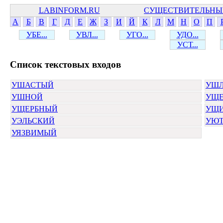
LABINFORM.RU
СУЩЕСТВИТЕЛЬНЫ
А
Б
В
Г
Д
Е
Ж
З
И
Й
К
Л
М
Н
О
П
УБЕ...
УВЛ...
УГО...
УДО...
УСТ...
Cписок текстовых входов
УШАСТЫЙ
УШ
УШНОЙ
УЩ
УЩЕРБНЫЙ
УЩИ
УЭЛЬСКИЙ
УЮ
УЯЗВИМЫЙ