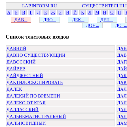
LABINFORM.RU
СУЩЕСТВИТЕЛЬНЫ
А
Б
В
Г
Д
Е
Ж
З
И
Й
К
Л
М
Н
О
П
ДАВ...
ДВО...
ДЕК...
ДЕП...
ДОН...
ДОТ..
Cписок текстовых входов
ДАВНИЙ
ДА
ДАВНО СУЩЕСТВУЮЩИЙ
ДА
ДАВОССКИЙ
ДАГ
ДАЙВЕР
ДАЙ
ДАЙДЖЕСТНЫЙ
ДАК
ДАКТИЛОСКОПИРОВАТЬ
ДАК
ДАЛЕК
ДАЛ
ДАЛЕКИЙ ПО ВРЕМЕНИ
ДАЛ
ДАЛЕКО ОТ КРАЯ
ДАЛ
ДАЛЛАССКИЙ
ДАЛ
ДАЛЬНЕМАГИСТРАЛЬНЫЙ
ДАЛ
ДАЛЬНОВИДНЫЙ
ДАМ