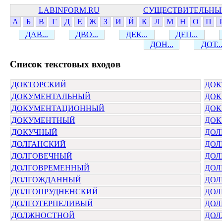
LABINFORM.RU
СУЩЕСТВИТЕЛЬНЫ
А
Б
В
Г
Д
Е
Ж
З
И
Й
К
Л
М
Н
О
П
ДАВ...
ДВО...
ДЕК...
ДЕП...
ДОН...
ДОТ..
Cписок текстовых входов
ДОКТОРСКИЙ
ДОК
ДОКУМЕНТАЛЬНЫЙ
ДОК
ДОКУМЕНТАЦИОННЫЙ
ДОК
ДОКУМЕНТНЫЙ
ДОК
ДОКУЧНЫЙ
ДОЛ
ДОЛГАНСКИЙ
ДОЛ
ДОЛГОВЕЧНЫЙ
ДОЛ
ДОЛГОВРЕМЕННЫЙ
ДОЛ
ДОЛГОЖДАННЫЙ
ДОЛ
ДОЛГОПРУДНЕНСКИЙ
ДОЛ
ДОЛГОТЕРПЕЛИВЫЙ
ДОЛ
ДОЛЖНОСТНОЙ
ДО