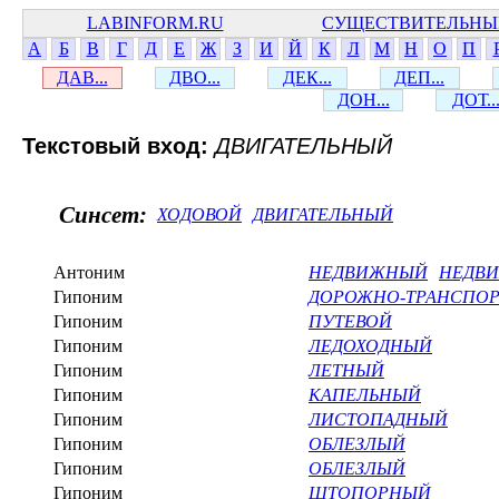
LABINFORM.RU
СУЩЕСТВИТЕЛЬНЫ
А
Б
В
Г
Д
Е
Ж
З
И
Й
К
Л
М
Н
О
П
ДАВ...
ДВО...
ДЕК...
ДЕП...
ДОН...
ДОТ..
Текстовый вход:
ДВИГАТЕЛЬНЫЙ
Синсет:
ХОДОВОЙ
ДВИГАТЕЛЬНЫЙ
Антоним
НЕДВИЖНЫЙ
НЕДВ
Гипоним
ДОРОЖНО-ТРАНСПО
Гипоним
ПУТЕВОЙ
Гипоним
ЛЕДОХОДНЫЙ
Гипоним
ЛЕТНЫЙ
Гипоним
КАПЕЛЬНЫЙ
Гипоним
ЛИСТОПАДНЫЙ
Гипоним
ОБЛЕЗЛЫЙ
Гипоним
ОБЛЕЗЛЫЙ
Гипоним
ШТОПОРНЫЙ