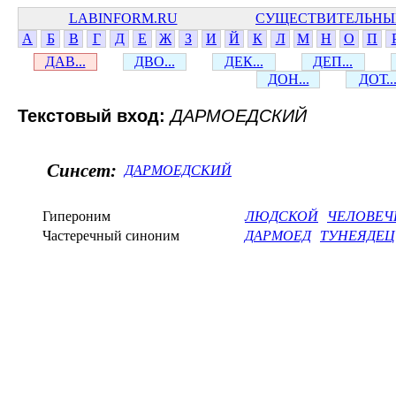
LABINFORM.RU
СУЩЕСТВИТЕЛЬНЫ
А
Б
В
Г
Д
Е
Ж
З
И
Й
К
Л
М
Н
О
П
ДАВ...
ДВО...
ДЕК...
ДЕП...
ДОН...
ДОТ..
Текстовый вход:
ДАРМОЕДСКИЙ
Синсет:
ДАРМОЕДСКИЙ
Гипероним
ЛЮДСКОЙ
ЧЕЛОВЕЧ
Частеречный синоним
ДАРМОЕД
ТУНЕЯДЕЦ