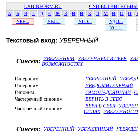
LABINFORM.RU
СУЩЕСТВИТЕЛЬНЫ
А
Б
В
Г
Д
Е
Ж
З
И
Й
К
Л
М
Н
О
П
УБЕ...
УВЛ...
УГО...
УДО...
УСТ...
Текстовый вход:
УВЕРЕННЫЙ
УВЕРЕННЫЙ
УВЕРЕННЫЙ В СЕБЕ
УВ
Синсет:
ВОЗМОЖНОСТЯХ
Гипероним
УВЕРЕННЫЙ
УБЕЖД
Гипероним
УВЕДОМИТЕЛЬНЫЙ
Гипоним
САМОНАДЕЯННЫЙ
С
Частеречный синоним
ВЕРИТЬ В СЕБЯ
ВЕРА В СЕБЯ
УВЕРЕ
Частеречный синоним
СИЛАХ
УВЕРЕННОСТЬ
Синсет:
УВЕРЕННЫЙ
УБЕЖДЕННЫЙ
УБЕЖДЕН