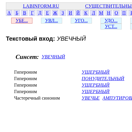
LABINFORM.RU
СУЩЕСТВИТЕЛЬНЫ
А
Б
В
Г
Д
Е
Ж
З
И
Й
К
Л
М
Н
О
П
УБЕ...
УВЛ...
УГО...
УДО...
УСТ...
Текстовый вход:
УВЕЧНЫЙ
Синсет:
УВЕЧНЫЙ
Гипероним
УЩЕРБНЫЙ
Гипероним
ПОНУДИТЕЛЬНЫЙ
Гипероним
УЩЕРБНЫЙ
Гипероним
УЩЕРБНЫЙ
Частеречный синоним
УВЕЧЬЕ
АМПУТИРОВ