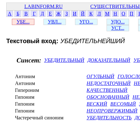
LABINFORM.RU
СУЩЕСТВИТЕЛЬНЫ
А
Б
В
Г
Д
Е
Ж
З
И
Й
К
Л
М
Н
О
П
УБЕ...
УВЛ...
УГО...
УДО...
УСТ...
Текстовый вход:
УБЕДИТЕЛЬНЕЙШИЙ
Синсет:
УБЕДИТЕЛЬНЫЙ
ДОКАЗАТЕЛЬНЫЙ
У
Антоним
ОГУЛЬНЫЙ
ГОЛОСЛ
Антоним
НЕДОСТАТОЧНЫЙ
Н
Гипероним
КАЧЕСТВЕННЫЙ
Гипоним
ОБОСНОВАННЫЙ
НЕ
Гипоним
ВЕСКИЙ
ВЕСОМЫЙ
Гипоним
НЕОПРОВЕРЖИМЫЙ
Частеречный синоним
УБЕДИТЕЛЬНОСТЬ
Д