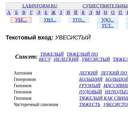
LABINFORM.RU
СУЩЕСТВИТЕЛЬНЫ
А
Б
В
Г
Д
Е
Ж
З
И
Й
К
Л
М
Н
О
П
УБЕ...
УВЛ...
УГО...
УДО...
УСТ...
Текстовый вход:
УВЕСИСТЫЙ
ТЯЖЕЛЫЙ
ТЯЖЕЛЫЙ ПО
Синсет:
ВЕСУ
НЕЛЕГКИЙ
УВЕСИСТЫЙ
ТЯЖЕ
Антоним
ЛЕГКИЙ
ЛЕГКИЙ ПО
Гипероним
БОЛЬШИЙ
БОЛЬШО
Гипоним
ГРУЗНЫЙ
МАССИВН
Гипоним
ПУДОВЫЙ
НЕПОДЪ
Гипоним
ТЯЖЕЛЫЙ КАК СВИН
Частеречный синоним
ТЯЖЕСТЬ
УВЕСИСТО