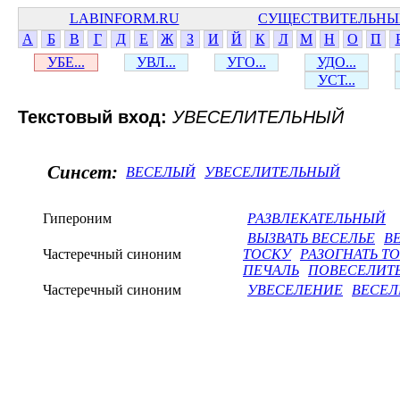
LABINFORM.RU
СУЩЕСТВИТЕЛЬНЫ
А
Б
В
Г
Д
Е
Ж
З
И
Й
К
Л
М
Н
О
П
УБЕ...
УВЛ...
УГО...
УДО...
УСТ...
Текстовый вход:
УВЕСЕЛИТЕЛЬНЫЙ
Синсет:
ВЕСЕЛЫЙ
УВЕСЕЛИТЕЛЬНЫЙ
Гипероним
РАЗВЛЕКАТЕЛЬНЫЙ
ВЫЗВАТЬ ВЕСЕЛЬЕ
В
Частеречный синоним
ТОСКУ
РАЗОГНАТЬ Т
ПЕЧАЛЬ
ПОВЕСЕЛИТ
Частеречный синоним
УВЕСЕЛЕНИЕ
ВЕСЕЛ