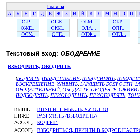
Главная
А
Б
В
Г
Д
Е
Ж
З
И
Й
К
Л
М
Н
О
П
О-В...
ОБЖ...
ОБМ...
ОБР...
ОЖЕ...
ОКИ...
ОЛА...
ОПГ...
ОСУ...
ОТГ...
ОТЖ...
ОТЛ...
Текстовый вход:
ОБОДРЕНИЕ
ВЗБОДРИТЬ, ОБОДРИТЬ
(
БОДРИТЬ
,
ВЗБАДРИВАНИЕ
,
ВЗБАДРИВАТЬ
,
ВЗБОДРИ
ВОСКРЕШЕНИЕ
,
ЖИВИТЬ
,
ЗАРЯДИТЬ БОДРОСТИ
,
З
ОБОДРИТЕЛЬНЫЙ
,
ОБОДРИТЬ
,
ОБОДРЯТЬ
,
ОЖИВИТ
ПОДБОДРЯТЬ
,
ПРИОБОДРИТЬ
,
ПРИОБОДРЯТЬ
,
ТОН
ВЫШЕ
ВНУШИТЬ МЫСЛЬ, ЧУВСТВО
НИЖЕ
РАЗГУЛЯТЬ (ВЗБОДРИТЬ)
АССОЦ
БОДРЫЙ
1
АССОЦ
ВЗБОДРИТЬСЯ, ПРИЙТИ В БОДРОЕ НАСТ
1