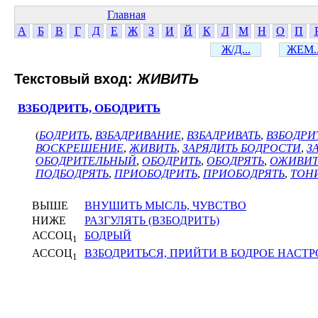
Главная
А
Б
В
Г
Д
Е
Ж
З
И
Й
К
Л
М
Н
О
П
Ж/Д...
ЖЕМ..
Текстовый вход:
ЖИВИТЬ
ВЗБОДРИТЬ, ОБОДРИТЬ
(
БОДРИТЬ
,
ВЗБАДРИВАНИЕ
,
ВЗБАДРИВАТЬ
,
ВЗБОДРИ
ВОСКРЕШЕНИЕ
,
ЖИВИТЬ
,
ЗАРЯДИТЬ БОДРОСТИ
,
З
ОБОДРИТЕЛЬНЫЙ
,
ОБОДРИТЬ
,
ОБОДРЯТЬ
,
ОЖИВИТ
ПОДБОДРЯТЬ
,
ПРИОБОДРИТЬ
,
ПРИОБОДРЯТЬ
,
ТОН
ВЫШЕ
ВНУШИТЬ МЫСЛЬ, ЧУВСТВО
НИЖЕ
РАЗГУЛЯТЬ (ВЗБОДРИТЬ)
АССОЦ
БОДРЫЙ
1
АССОЦ
ВЗБОДРИТЬСЯ, ПРИЙТИ В БОДРОЕ НАСТ
1