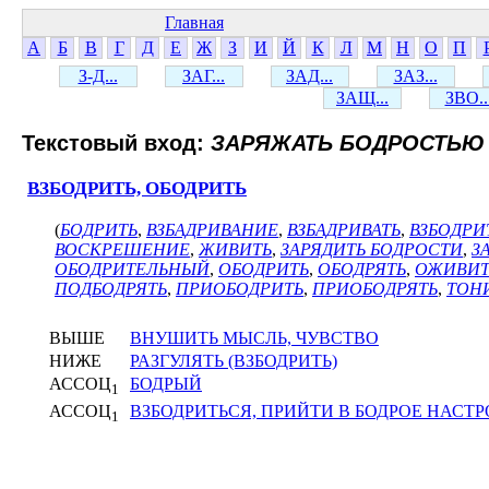
Главная
А
Б
В
Г
Д
Е
Ж
З
И
Й
К
Л
М
Н
О
П
З-Д...
ЗАГ...
ЗАД...
ЗАЗ...
ЗАЩ...
ЗВО..
Текстовый вход:
ЗАРЯЖАТЬ БОДРОСТЬЮ
ВЗБОДРИТЬ, ОБОДРИТЬ
(
БОДРИТЬ
,
ВЗБАДРИВАНИЕ
,
ВЗБАДРИВАТЬ
,
ВЗБОДРИ
ВОСКРЕШЕНИЕ
,
ЖИВИТЬ
,
ЗАРЯДИТЬ БОДРОСТИ
,
З
ОБОДРИТЕЛЬНЫЙ
,
ОБОДРИТЬ
,
ОБОДРЯТЬ
,
ОЖИВИТ
ПОДБОДРЯТЬ
,
ПРИОБОДРИТЬ
,
ПРИОБОДРЯТЬ
,
ТОН
ВЫШЕ
ВНУШИТЬ МЫСЛЬ, ЧУВСТВО
НИЖЕ
РАЗГУЛЯТЬ (ВЗБОДРИТЬ)
АССОЦ
БОДРЫЙ
1
АССОЦ
ВЗБОДРИТЬСЯ, ПРИЙТИ В БОДРОЕ НАСТ
1