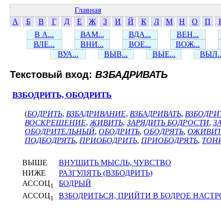
Главная
А
Б
В
Г
Д
Е
Ж
З
И
Й
К
Л
М
Н
О
П
В А...
ВАМ...
ВДА...
ВЕН...
ВЛЕ...
ВНИ...
ВОЕ...
ВОЖ...
ВУА...
ВЫВ...
ВЫЕ...
ВЫЛ..
Текстовый вход:
ВЗБАДРИВАТЬ
ВЗБОДРИТЬ, ОБОДРИТЬ
(
БОДРИТЬ
,
ВЗБАДРИВАНИЕ
,
ВЗБАДРИВАТЬ
,
ВЗБОДРИ
ВОСКРЕШЕНИЕ
,
ЖИВИТЬ
,
ЗАРЯДИТЬ БОДРОСТИ
,
З
ОБОДРИТЕЛЬНЫЙ
,
ОБОДРИТЬ
,
ОБОДРЯТЬ
,
ОЖИВИТ
ПОДБОДРЯТЬ
,
ПРИОБОДРИТЬ
,
ПРИОБОДРЯТЬ
,
ТОН
ВЫШЕ
ВНУШИТЬ МЫСЛЬ, ЧУВСТВО
НИЖЕ
РАЗГУЛЯТЬ (ВЗБОДРИТЬ)
АССОЦ
БОДРЫЙ
1
АССОЦ
ВЗБОДРИТЬСЯ, ПРИЙТИ В БОДРОЕ НАСТ
1