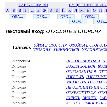
LABINFORM.RU
СУЩЕСТВИТЕЛЬНЫ
А
Б
В
Г
Д
Е
Ж
З
И
Й
К
Л
М
Н
О
П
ОБА...
ОБК...
ОБО...
ОБУ...
ОТМ...
ОТР...
Текстовый вход:
ОТХОДИТЬ В СТОРОНУ
УЙТИ В СТОРОНУ
ОТОЙТИ В СТОРОН
Синсет:
СТОРОНУ
УКЛОНИТЬСЯ
УКЛОНЯТЬС
Гипероним
НЕ СОГЛАСИТЬСЯ
Н
Гипоним
ВОЗДЕРЖАТЬСЯ
ВОЗ
Гипоним
ОТГОВОРИТЬСЯ
ОТГ
Гипоним
ИЗБЕГАТЬ
ИЗБЕГНУТ
Гипоним
УЛИЗНУТЬ
ОТВЯЗАТЬ
Гипоним
НЕ ОБРОНИТЬ НИ СЛ
Гипоним
ОТКРЕСТИТЬСЯ
ОТК
Гипоним
ЮЛИТЬ
ВИЛЯТЬ
ЗАВ
Гипоним
КОСИТЬ
ЗАКОСИТЬ