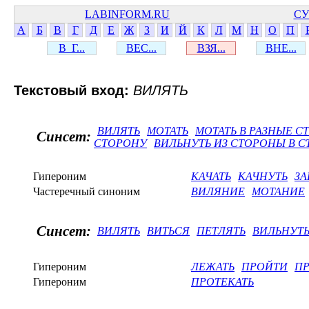
LABINFORM.RU
СУ
А
Б
В
Г
Д
Е
Ж
З
И
Й
К
Л
М
Н
О
П
В_Г...
ВЕС...
ВЗЯ...
ВНЕ...
Текстовый вход:
ВИЛЯТЬ
ВИЛЯТЬ
МОТАТЬ
МОТАТЬ В РАЗНЫЕ 
Синсет:
СТОРОНУ
ВИЛЬНУТЬ ИЗ СТОРОНЫ В 
Гипероним
КАЧАТЬ
КАЧНУТЬ
ЗА
Частеречный синоним
ВИЛЯНИЕ
МОТАНИЕ
Синсет:
ВИЛЯТЬ
ВИТЬСЯ
ПЕТЛЯТЬ
ВИЛЬНУТ
Гипероним
ЛЕЖАТЬ
ПРОЙТИ
П
Гипероним
ПРОТЕКАТЬ