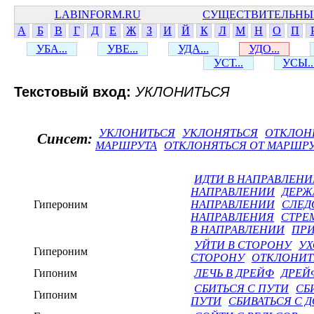
LABINFORM.RU
СУЩЕСТВИТЕЛЬНЫ
А
Б
В
Г
Д
Е
Ж
З
И
Й
К
Л
М
Н
О
П
УБА...
УВЕ...
УДА...
УДО...
УСТ...
УСЫ..
Текстовый вход:
УКЛОНИТЬСЯ
УКЛОНИТЬСЯ
УКЛОНЯТЬСЯ
ОТКЛОН
Синсет:
МАРШРУТА
ОТКЛОНЯТЬСЯ ОТ МАРШР
ИДТИ В НАПРАВЛЕНИ
НАПРАВЛЕНИИ
ДЕРЖ
Гипероним
НАПРАВЛЕНИИ
СЛЕД
НАПРАВЛЕНИЯ
СТРЕ
В НАПРАВЛЕНИИ
ПРИ
УЙТИ В СТОРОНУ
УХ
Гипероним
СТОРОНУ
ОТКЛОНИТ
Гипоним
ЛЕЧЬ В ДРЕЙФ
ДРЕЙ
СБИТЬСЯ С ПУТИ
СБ
Гипоним
ПУТИ
СБИВАТЬСЯ С 