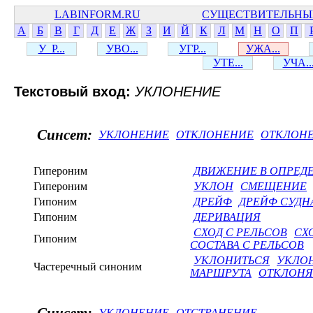
LABINFORM.RU
СУЩЕСТВИТЕЛЬНЫ
А
Б
В
Г
Д
Е
Ж
З
И
Й
К
Л
М
Н
О
П
У_Р...
УВО...
УГР...
УЖА...
УТЕ...
УЧА..
Текстовый вход:
УКЛОНЕНИЕ
Синсет:
УКЛОНЕНИЕ
ОТКЛОНЕНИЕ
ОТКЛОНЕ
Гипероним
ДВИЖЕНИЕ В ОПРЕД
Гипероним
УКЛОН
СМЕЩЕНИЕ
Гипоним
ДРЕЙФ
ДРЕЙФ СУДН
Гипоним
ДЕРИВАЦИЯ
СХОД С РЕЛЬСОВ
СХ
Гипоним
СОСТАВА С РЕЛЬСОВ
УКЛОНИТЬСЯ
УКЛО
Частеречный синоним
МАРШРУТА
ОТКЛОНЯ
УКЛОНЕНИЕ
ОТСТРАНЕНИЕ