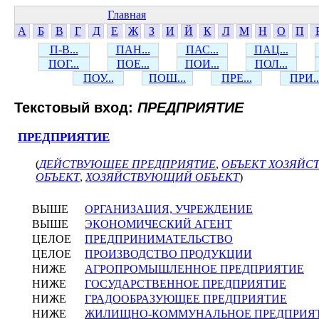
Главная
А
Б
В
Г
Д
Е
Ж
З
И
Й
К
Л
М
Н
О
П
П-В...
ПАН...
ПАС...
ПАЦ...
ПОГ...
ПОЕ...
ПОИ...
ПОЛ...
ПОУ...
ПОШ...
ПРЕ...
ПРИ..
Текстовый вход:
ПРЕДПРИЯТИЕ
ПРЕДПРИЯТИЕ
(
ДЕЙСТВУЮЩЕЕ ПРЕДПРИЯТИЕ
,
ОБЪЕКТ ХОЗЯЙС
ОБЪЕКТ
,
ХОЗЯЙСТВУЮЩИЙ ОБЪЕКТ
)
ВЫШЕ
ОРГАНИЗАЦИЯ, УЧРЕЖДЕНИЕ
ВЫШЕ
ЭКОНОМИЧЕСКИЙ АГЕНТ
ЦЕЛОЕ
ПРЕДПРИНИМАТЕЛЬСТВО
ЦЕЛОЕ
ПРОИЗВОДСТВО ПРОДУКЦИИ
НИЖЕ
АГРОПРОМЫШЛЕННОЕ ПРЕДПРИЯТИЕ
НИЖЕ
ГОСУДАРСТВЕННОЕ ПРЕДПРИЯТИЕ
НИЖЕ
ГРАДООБРАЗУЮЩЕЕ ПРЕДПРИЯТИЕ
НИЖЕ
ЖИЛИЩНО-КОММУНАЛЬНОЕ ПРЕДПРИЯ