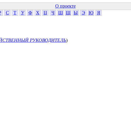
О проекте
Р
С
Т
У
Ф
Х
Ц
Ч
Ш
Щ
Ы
Э
Ю
Я
ЙСТВЕННЫЙ РУКОВОДИТЕЛЬ
)