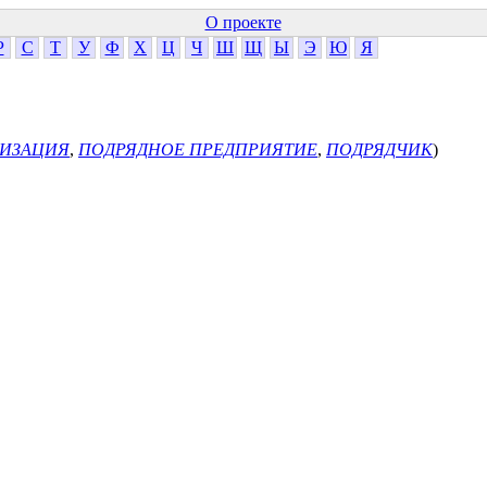
О проекте
Р
С
Т
У
Ф
Х
Ц
Ч
Ш
Щ
Ы
Э
Ю
Я
НИЗАЦИЯ
,
ПОДРЯДНОЕ ПРЕДПРИЯТИЕ
,
ПОДРЯДЧИК
)