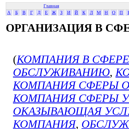
Главная
А
Б
В
Г
Д
Е
Ж
З
И
Й
К
Л
М
Н
О
П
ОРГАНИЗАЦИЯ В СФ
(
КОМПАНИЯ В СФЕРЕ
ОБСЛУЖИВАНИЮ
,
К
КОМПАНИЯ СФЕРЫ 
КОМПАНИЯ СФЕРЫ У
ОКАЗЫВАЮЩАЯ УСЛ
КОМПАНИЯ
,
ОБСЛУ