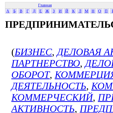
Главная
А
Б
В
Г
Д
Е
Ж
З
И
Й
К
Л
М
Н
О
П
ПРЕДПРИНИМАТЕЛЬ
(
БИЗНЕС
,
ДЕЛОВАЯ А
ПАРТНЕРСТВО
,
ДЕЛО
ОБОРОТ
,
КОММЕРЦИ
ДЕЯТЕЛЬНОСТЬ
,
КОМ
КОММЕРЧЕСКИЙ
,
ПР
АКТИВНОСТЬ
,
ПРЕДП