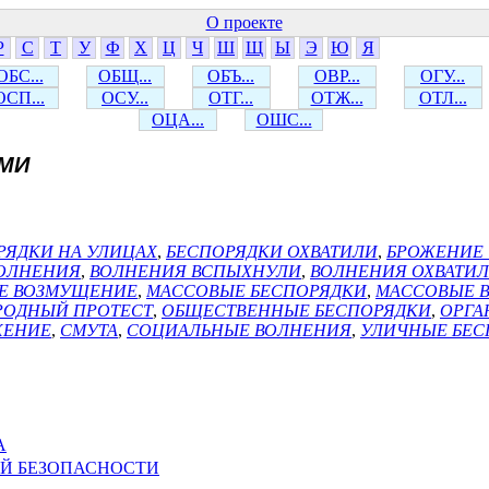
О проекте
Р
С
Т
У
Ф
Х
Ц
Ч
Ш
Щ
Ы
Э
Ю
Я
ОБС...
ОБЩ...
ОБЪ...
ОВР...
ОГУ...
ОСП...
ОСУ...
ОТГ...
ОТЖ...
ОТЛ...
ОЦА...
ОШС...
АМИ
РЯДКИ НА УЛИЦАХ
,
БЕСПОРЯДКИ ОХВАТИЛИ
,
БРОЖЕНИЕ
ОЛНЕНИЯ
,
ВОЛНЕНИЯ ВСПЫХНУЛИ
,
ВОЛНЕНИЯ ОХВАТИ
Е ВОЗМУЩЕНИЕ
,
МАССОВЫЕ БЕСПОРЯДКИ
,
МАССОВЫЕ 
РОДНЫЙ ПРОТЕСТ
,
ОБЩЕСТВЕННЫЕ БЕСПОРЯДКИ
,
ОРГА
ЖЕНИЕ
,
СМУТА
,
СОЦИАЛЬНЫЕ ВОЛНЕНИЯ
,
УЛИЧНЫЕ БЕС
А
Й БЕЗОПАСНОСТИ