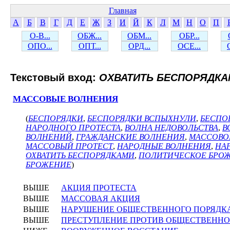
Главная
А
Б
В
Г
Д
Е
Ж
З
И
Й
К
Л
М
Н
О
П
О-В...
ОБЖ...
ОБМ...
ОБР...
ОПО...
ОПТ...
ОРД...
ОСЕ...
Текстовый вход:
ОХВАТИТЬ БЕСПОРЯДК
МАССОВЫЕ ВОЛНЕНИЯ
(
БЕСПОРЯДКИ
,
БЕСПОРЯДКИ ВСПЫХНУЛИ
,
БЕСПО
НАРОДНОГО ПРОТЕСТА
,
ВОЛНА НЕДОВОЛЬСТВА
,
В
ВОЛНЕНИЙ
,
ГРАЖДАНСКИЕ ВОЛНЕНИЯ
,
МАССОВО
МАССОВЫЙ ПРОТЕСТ
,
НАРОДНЫЕ ВОЛНЕНИЯ
,
НА
ОХВАТИТЬ БЕСПОРЯДКАМИ
,
ПОЛИТИЧЕСКОЕ БРО
БРОЖЕНИЕ
)
ВЫШЕ
АКЦИЯ ПРОТЕСТА
ВЫШЕ
МАССОВАЯ АКЦИЯ
ВЫШЕ
НАРУШЕНИЕ ОБЩЕСТВЕННОГО ПОРЯДК
ВЫШЕ
ПРЕСТУПЛЕНИЕ ПРОТИВ ОБЩЕСТВЕННО