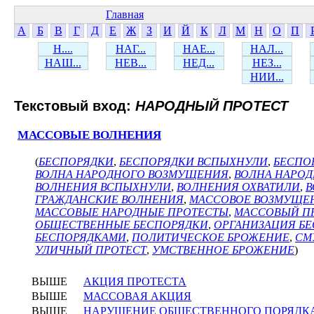
Главная
А
Б
В
Г
Д
Е
Ж
З
И
Й
К
Л
М
Н
О
П
Н....
НАГ...
НАЕ...
НАЛ...
НАШ...
НЕВ...
НЕД...
НЕЗ...
НИИ...
Текстовый вход:
НАРОДНЫЙ ПРОТЕСТ
МАССОВЫЕ ВОЛНЕНИЯ
(
БЕСПОРЯДКИ
,
БЕСПОРЯДКИ ВСПЫХНУЛИ
,
БЕСПО
ВОЛНА НАРОДНОГО ВОЗМУЩЕНИЯ
,
ВОЛНА НАРОД
ВОЛНЕНИЯ ВСПЫХНУЛИ
,
ВОЛНЕНИЯ ОХВАТИЛИ
,
В
ГРАЖДАНСКИЕ ВОЛНЕНИЯ
,
МАССОВОЕ ВОЗМУЩЕ
МАССОВЫЕ НАРОДНЫЕ ПРОТЕСТЫ
,
МАССОВЫЙ П
ОБЩЕСТВЕННЫЕ БЕСПОРЯДКИ
,
ОРГАНИЗАЦИЯ Б
БЕСПОРЯДКАМИ
,
ПОЛИТИЧЕСКОЕ БРОЖЕНИЕ
,
СМ
УЛИЧНЫЙ ПРОТЕСТ
,
УМСТВЕННОЕ БРОЖЕНИЕ
)
ВЫШЕ
АКЦИЯ ПРОТЕСТА
ВЫШЕ
МАССОВАЯ АКЦИЯ
ВЫШЕ
НАРУШЕНИЕ ОБЩЕСТВЕННОГО ПОРЯДК