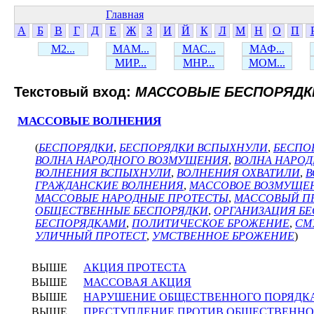
Главная
А
Б
В
Г
Д
Е
Ж
З
И
Й
К
Л
М
Н
О
П
М2...
МАМ...
МАС...
МАФ...
МИР...
МНР...
МОМ...
Текстовый вход:
МАССОВЫЕ БЕСПОРЯДК
МАССОВЫЕ ВОЛНЕНИЯ
(
БЕСПОРЯДКИ
,
БЕСПОРЯДКИ ВСПЫХНУЛИ
,
БЕСПО
ВОЛНА НАРОДНОГО ВОЗМУЩЕНИЯ
,
ВОЛНА НАРОД
ВОЛНЕНИЯ ВСПЫХНУЛИ
,
ВОЛНЕНИЯ ОХВАТИЛИ
,
В
ГРАЖДАНСКИЕ ВОЛНЕНИЯ
,
МАССОВОЕ ВОЗМУЩЕ
МАССОВЫЕ НАРОДНЫЕ ПРОТЕСТЫ
,
МАССОВЫЙ П
ОБЩЕСТВЕННЫЕ БЕСПОРЯДКИ
,
ОРГАНИЗАЦИЯ Б
БЕСПОРЯДКАМИ
,
ПОЛИТИЧЕСКОЕ БРОЖЕНИЕ
,
СМ
УЛИЧНЫЙ ПРОТЕСТ
,
УМСТВЕННОЕ БРОЖЕНИЕ
)
ВЫШЕ
АКЦИЯ ПРОТЕСТА
ВЫШЕ
МАССОВАЯ АКЦИЯ
ВЫШЕ
НАРУШЕНИЕ ОБЩЕСТВЕННОГО ПОРЯДК
ВЫШЕ
ПРЕСТУПЛЕНИЕ ПРОТИВ ОБЩЕСТВЕННО