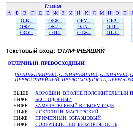
Главная
А
Б
В
Г
Д
Е
Ж
З
И
Й
К
Л
М
Н
О
П
О-В...
ОБЖ...
ОБМ...
ОБР...
ОЖЕ...
ОКИ...
ОЛА...
ОПГ...
ОСУ...
ОТГ...
ОТЖ...
ОТЛ...
Текстовый вход:
ОТЛИЧНЕЙШИЙ
ОТЛИЧНЫЙ, ПРЕВОСХОДНЫЙ
(
ВЕЛИКОЛЕПНЫЙ
,
ОТЛИЧНЕЙШИЙ
,
ОТЛИЧНЫЙ
,
ПЕРВОСТАТЕЙНЫЙ
,
ПРЕВОСХОДНОСТЬ
,
ПРЕВОСХ
ВЫШЕ
ХОРОШИЙ (ВПОЛНЕ ПОЛОЖИТЕЛЬНЫЙ П
НИЖЕ
БЕСПОДОБНЫЙ
НИЖЕ
ЗАМЕЧАТЕЛЬНЫЙ В СВОЕМ РОДЕ
НИЖЕ
ИСКУСНЫЙ, МАСТЕРСКИЙ
НИЖЕ
ПРИМЕРНЫЙ, ОБРАЗЦОВЫЙ
НИЖЕ
СОВЕРШЕНСТВО, БЕЗУПРЕЧНОСТЬ