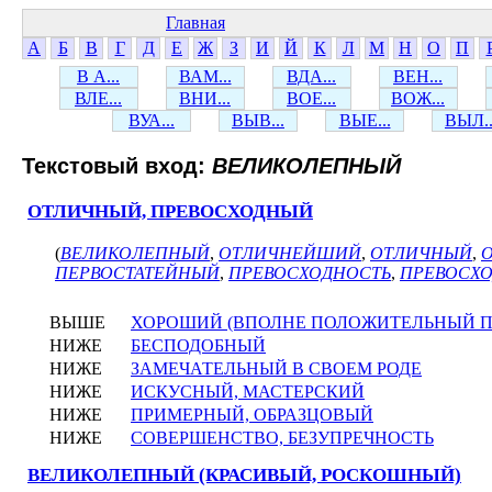
Главная
А
Б
В
Г
Д
Е
Ж
З
И
Й
К
Л
М
Н
О
П
В А...
ВАМ...
ВДА...
ВЕН...
ВЛЕ...
ВНИ...
ВОЕ...
ВОЖ...
ВУА...
ВЫВ...
ВЫЕ...
ВЫЛ..
Текстовый вход:
ВЕЛИКОЛЕПНЫЙ
ОТЛИЧНЫЙ, ПРЕВОСХОДНЫЙ
(
ВЕЛИКОЛЕПНЫЙ
,
ОТЛИЧНЕЙШИЙ
,
ОТЛИЧНЫЙ
,
ПЕРВОСТАТЕЙНЫЙ
,
ПРЕВОСХОДНОСТЬ
,
ПРЕВОСХ
ВЫШЕ
ХОРОШИЙ (ВПОЛНЕ ПОЛОЖИТЕЛЬНЫЙ П
НИЖЕ
БЕСПОДОБНЫЙ
НИЖЕ
ЗАМЕЧАТЕЛЬНЫЙ В СВОЕМ РОДЕ
НИЖЕ
ИСКУСНЫЙ, МАСТЕРСКИЙ
НИЖЕ
ПРИМЕРНЫЙ, ОБРАЗЦОВЫЙ
НИЖЕ
СОВЕРШЕНСТВО, БЕЗУПРЕЧНОСТЬ
ВЕЛИКОЛЕПНЫЙ (КРАСИВЫЙ, РОСКОШНЫЙ)