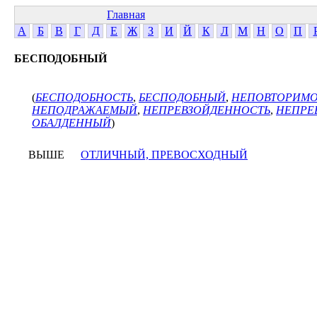
Главная
А
Б
В
Г
Д
Е
Ж
З
И
Й
К
Л
М
Н
О
П
БЕСПОДОБНЫЙ
(
БЕСПОДОБНОСТЬ
,
БЕСПОДОБНЫЙ
,
НЕПОВТОРИМО
НЕПОДРАЖАЕМЫЙ
,
НЕПРЕВЗОЙДЕННОСТЬ
,
НЕПРЕ
ОБАЛДЕННЫЙ
)
ВЫШЕ
ОТЛИЧНЫЙ, ПРЕВОСХОДНЫЙ