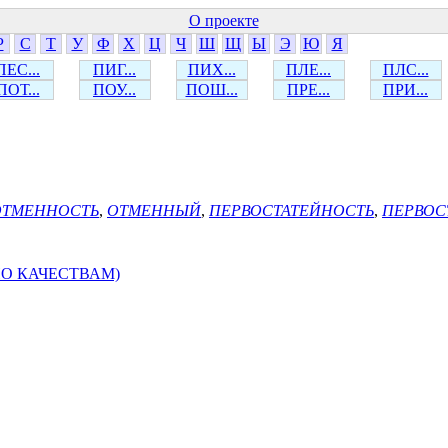
О проекте
Р
С
Т
У
Ф
Х
Ц
Ч
Ш
Щ
Ы
Э
Ю
Я
ПЕС...
ПИГ...
ПИХ...
ПЛЕ...
ПЛС...
ПОТ...
ПОУ...
ПОШ...
ПРЕ...
ПРИ...
ОТМЕННОСТЬ
,
ОТМЕННЫЙ
,
ПЕРВОСТАТЕЙНОСТЬ
,
ПЕРВОС
О КАЧЕСТВАМ)