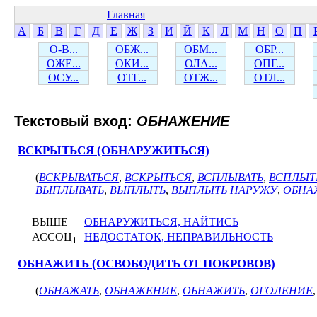
Главная
А
Б
В
Г
Д
Е
Ж
З
И
Й
К
Л
М
Н
О
П
О-В...
ОБЖ...
ОБМ...
ОБР...
ОЖЕ...
ОКИ...
ОЛА...
ОПГ...
ОСУ...
ОТГ...
ОТЖ...
ОТЛ...
Текстовый вход:
ОБНАЖЕНИЕ
ВСКРЫТЬСЯ (ОБНАРУЖИТЬСЯ)
(
ВСКРЫВАТЬСЯ
,
ВСКРЫТЬСЯ
,
ВСПЛЫВАТЬ
,
ВСПЛЫТ
ВЫПЛЫВАТЬ
,
ВЫПЛЫТЬ
,
ВЫПЛЫТЬ НАРУЖУ
,
ОБНА
ВЫШЕ
ОБНАРУЖИТЬСЯ, НАЙТИСЬ
АССОЦ
НЕДОСТАТОК, НЕПРАВИЛЬНОСТЬ
1
ОБНАЖИТЬ (ОСВОБОДИТЬ ОТ ПОКРОВОВ)
(
ОБНАЖАТЬ
,
ОБНАЖЕНИЕ
,
ОБНАЖИТЬ
,
ОГОЛЕНИЕ