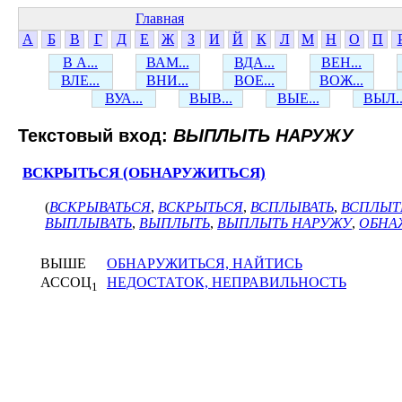
Главная
А
Б
В
Г
Д
Е
Ж
З
И
Й
К
Л
М
Н
О
П
В А...
ВАМ...
ВДА...
ВЕН...
ВЛЕ...
ВНИ...
ВОЕ...
ВОЖ...
ВУА...
ВЫВ...
ВЫЕ...
ВЫЛ..
Текстовый вход:
ВЫПЛЫТЬ НАРУЖУ
ВСКРЫТЬСЯ (ОБНАРУЖИТЬСЯ)
(
ВСКРЫВАТЬСЯ
,
ВСКРЫТЬСЯ
,
ВСПЛЫВАТЬ
,
ВСПЛЫТ
ВЫПЛЫВАТЬ
,
ВЫПЛЫТЬ
,
ВЫПЛЫТЬ НАРУЖУ
,
ОБНА
ВЫШЕ
ОБНАРУЖИТЬСЯ, НАЙТИСЬ
АССОЦ
НЕДОСТАТОК, НЕПРАВИЛЬНОСТЬ
1