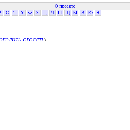
О проекте
Р
С
Т
У
Ф
Х
Ц
Ч
Ш
Щ
Ы
Э
Ю
Я
ОГОЛИТЬ
,
ОГОЛЯТЬ
)