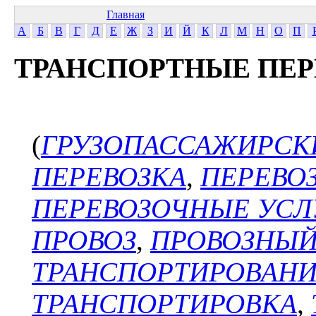
Главная
А
Б
В
Г
Д
Е
Ж
З
И
Й
К
Л
М
Н
О
П
ТРАНСПОРТНЫЕ ПЕР
(
ГРУЗОПАССАЖИРСК
ПЕРЕВОЗКА
,
ПЕРЕВО
ПЕРЕВОЗОЧНЫЕ УСЛ
ПРОВОЗ
,
ПРОВОЗНЫ
ТРАНСПОРТИРОВАН
ТРАНСПОРТИРОВКА
,