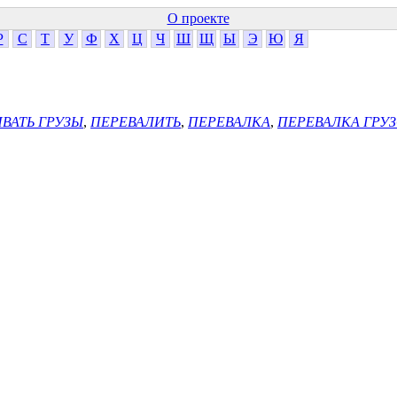
О проекте
Р
С
Т
У
Ф
Х
Ц
Ч
Ш
Щ
Ы
Э
Ю
Я
ВАТЬ ГРУЗЫ
,
ПЕРЕВАЛИТЬ
,
ПЕРЕВАЛКА
,
ПЕРЕВАЛКА ГРУ