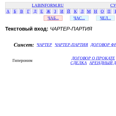
LABINFORM.RU
СУ
А
Б
В
Г
Д
Е
Ж
З
И
Й
К
Л
М
Н
О
П
ЧАБ...
ЧАС...
ЧЕЛ...
Текстовый вход:
ЧАРТЕР-ПАРТИЯ
Синсет:
ЧАРТЕР
ЧАРТЕР-ПАРТИЯ
ДОГОВОР Ф
ДОГОВОР О ПРОКАТЕ
Гипероним
СДЕЛКА
АРЕНДНЫЙ 