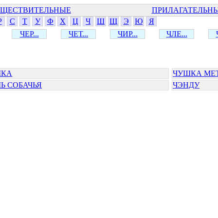
ЩЕСТВИТЕЛЬНЫЕ
ПРИЛАГАТЕЛЬН
Р
С
Т
У
Ф
Х
Ц
Ч
Ш
Щ
Э
Ю
Я
ЧЕР...
ЧЕТ...
ЧИР...
ЧЛЕ...
ШКА
ЧУШКА МЕ
Ь СОБАЧЬЯ
ЧЭНДУ