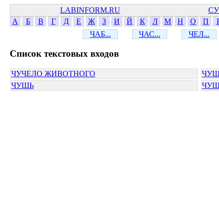
LABINFORM.RU
СУ
А
Б
В
Г
Д
Е
Ж
З
И
Й
К
Л
М
Н
О
П
ЧАБ...
ЧАС...
ЧЕЛ...
Cписок текстовых входов
ЧУЧЕЛО ЖИВОТНОГО
ЧУ
ЧУШЬ
ЧУШ