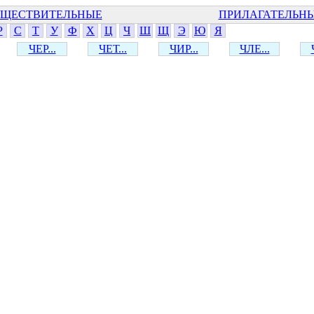
ЩЕСТВИТЕЛЬНЫЕ
ПРИЛАГАТЕЛЬН
Р
С
Т
У
Ф
Х
Ц
Ч
Ш
Щ
Э
Ю
Я
ЧЕР...
ЧЕТ...
ЧИР...
ЧЛЕ...