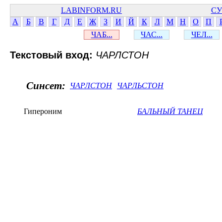
LABINFORM.RU
СУ
А
Б
В
Г
Д
Е
Ж
З
И
Й
К
Л
М
Н
О
П
ЧАБ...
ЧАС...
ЧЕЛ...
Текстовый вход:
ЧАРЛСТОН
Синсет:
ЧАРЛСТОН
ЧАРЛЬСТОН
Гипероним
БАЛЬНЫЙ ТАНЕЦ