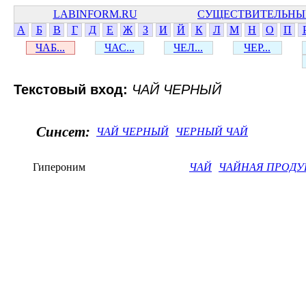
LABINFORM.RU
СУЩЕСТВИТЕЛЬНЫ
А
Б
В
Г
Д
Е
Ж
З
И
Й
К
Л
М
Н
О
П
ЧАБ...
ЧАС...
ЧЕЛ...
ЧЕР...
Текстовый вход:
ЧАЙ ЧЕРНЫЙ
Синсет:
ЧАЙ ЧЕРНЫЙ
ЧЕРНЫЙ ЧАЙ
Гипероним
ЧАЙ
ЧАЙНАЯ ПРОД