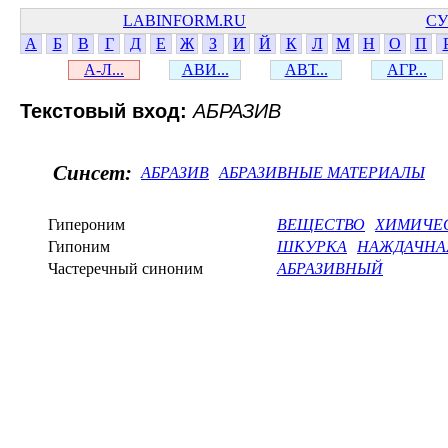
LABINFORM.RU
СУ
А
Б
В
Г
Д
Е
Ж
З
И
Й
К
Л
М
Н
О
П
А-Л...
АВИ...
АВТ...
АГР...
Текстовый вход:
АБРАЗИВ
Синсет:
АБРАЗИВ
АБРАЗИВНЫЕ МАТЕРИАЛЫ
Гипероним
ВЕЩЕСТВО
ХИМИЧЕ
Гипоним
ШКУРКА
НАЖДАЧНА
Частеречный синоним
АБРАЗИВНЫЙ