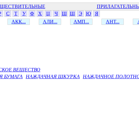
ЩЕСТВИТЕЛЬНЫЕ
ПРИЛАГАТЕЛЬН
Р
С
Т
У
Ф
Х
Ц
Ч
Ш
Щ
Э
Ю
Я
АКК...
АЛИ...
АМП...
АНТ...
СКОЕ ВЕЩЕСТВО
Я БУМАГА
НАЖДАЧНАЯ ШКУРКА
НАЖДАЧНОЕ ПОЛОТН