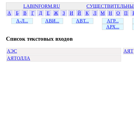
LABINFORM.RU
СУЩЕСТВИТЕЛЬНЫ
А
Б
В
Г
Д
Е
Ж
З
И
Й
К
Л
М
Н
О
П
А-Л...
АВИ...
АВТ...
АГР...
АРХ...
Cписок текстовых входов
АЭС
АЯТ
АЯТОЛЛА