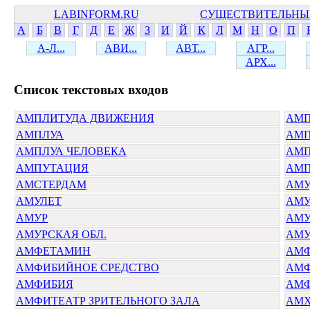
LABINFORM.RU
СУЩЕСТВИТЕЛЬНЫ
А
Б
В
Г
Д
Е
Ж
З
И
Й
К
Л
М
Н
О
П
А-Л...
АВИ...
АВТ...
АГР...
АРХ...
Cписок текстовых входов
АМПЛИТУДА ДВИЖЕНИЯ
АМП
АМПЛУА
АМП
АМПЛУА ЧЕЛОВЕКА
АМП
АМПУТАЦИЯ
АМП
АМСТЕРДАМ
АМУ
АМУЛЕТ
АМ
АМУР
АМУ
АМУРСКАЯ ОБЛ.
АМУ
АМФЕТАМИН
АМ
АМФИБИЙНОЕ СРЕДСТВО
АМФ
АМФИБИЯ
АМФ
АМФИТЕАТР ЗРИТЕЛЬНОГО ЗАЛА
АМХ