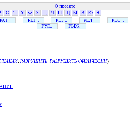
О проекте
Р
С
Т
У
Ф
Х
Ц
Ч
Ш
Щ
Ы
Э
Ю
Я
РАТ...
РЕГ...
РЕЗ...
РЕЛ...
РЕС...
РУЛ...
РЫЖ...
ЕЛЬНЫЙ
,
РАЗРУШИТЬ
,
РАЗРУШИТЬ ФИЗИЧЕСКИ
)
ВАНИЕ
Е