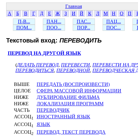
Главная
А
Б
В
Г
Д
Е
Ж
З
И
Й
К
Л
М
Н
О
П
П-В...
ПАН...
ПАС...
ПАЦ...
ПОМ...
ПОО...
ПОР...
ПОС...
Текстовый вход:
ПЕРЕВОДИТЬ
ПЕРЕВОД НА ДРУГОЙ ЯЗЫК
(
ДЕЛАТЬ ПЕРЕВОД
,
ПЕРЕВЕСТИ
,
ПЕРЕВЕСТИ НА ДР
ПЕРЕВОДИТЬСЯ
,
ПЕРЕВОДНОЙ
,
ПЕРЕВОДЧЕСКАЯ 
ВЫШЕ
ПЕРЕДАТЬ (ВОСПРОИЗВЕСТИ)
ЦЕЛОЕ
СФЕРА МАССОВОЙ ИНФОРМАЦИИ
НИЖЕ
ДУБЛИРОВАНИЕ ФИЛЬМА
НИЖЕ
ЛОКАЛИЗАЦИЯ ПРОГРАММ
ЧАСТЬ
ПЕРЕВОДЧИК
АССОЦ
ИНОСТРАННЫЙ ЯЗЫК
1
АССОЦ
ЯЗЫК
1
АССОЦ
ПЕРЕВОД, ТЕКСТ ПЕРЕВОДА
2