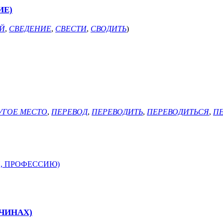
ИЕ)
Й
,
СВЕДЕНИЕ
,
СВЕСТИ
,
СВОДИТЬ
)
УГОЕ МЕСТО
,
ПЕРЕВОД
,
ПЕРЕВОДИТЬ
,
ПЕРЕВОДИТЬСЯ
,
ПЕ
И, ПРОФЕССИЮ)
ИЧИНАХ)