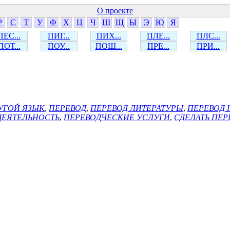
О проекте
Р
С
Т
У
Ф
Х
Ц
Ч
Ш
Щ
Ы
Э
Ю
Я
ПЕС...
ПИГ...
ПИХ...
ПЛЕ...
ПЛС...
ПОТ...
ПОУ...
ПОШ...
ПРЕ...
ПРИ...
УГОЙ ЯЗЫК
,
ПЕРЕВОД
,
ПЕРЕВОД ЛИТЕРАТУРЫ
,
ПЕРЕВОД 
ДЕЯТЕЛЬНОСТЬ
,
ПЕРЕВОДЧЕСКИЕ УСЛУГИ
,
СДЕЛАТЬ ПЕР